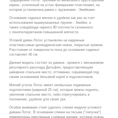
Традиционно Лотос прочный из мебельного бруса крепкий
каркас, усиленный на углах фанерными пластинами, на
котором установлена рамка с пружинами - Змейками.
Основание сиденья мягкое и удобное как раз за счет
использования вышеуказанных пружин - Змейки, а
также
спандбонда
черного 80 плотности склеенного
с
пенополиуретаном
повышенной мягкости.
Угловой диван Лотос установлен на надежные
пластмассовые цилиндрические ножки, покрытые хромом.
Расстояние от поверхности пола до основания сиденья
составляет 40 см.
Данная модель состоит из дивана - кровати с механизмом
регулярного расклада Дельфин, предоставляющим
шикарное спальное место; оттоманки, скрывающей под
своим основанием бельевой короб и подлокотников.
Мягкий уголок Лотос имеет необычные подвижные
подлокотники (шириной 25 см), которые можно поднять,
увеличив спальное место, либо отрегулировать в
положение, удобное для своих рук.
Особое внимание стоит уделить спинке модели углового
дивана Лотос. В основании спинки на тесьме ("липучке")
прикреплены
приспинные
съемные валики,
которые нужны