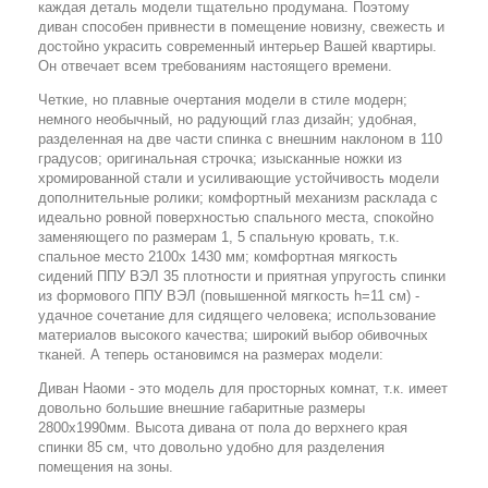
каждая деталь модели тщательно продумана. Поэтому
диван способен привнести в помещение новизну, свежесть и
достойно украсить современный интерьер Вашей квартиры.
Он отвечает всем требованиям настоящего времени.
Четкие, но плавные очертания модели в стиле модерн;
немного необычный, но радующий глаз дизайн; удобная,
разделенная на две части спинка с внешним наклоном в 110
градусов; оригинальная строчка; изысканные ножки из
хромированной стали и усиливающие устойчивость модели
дополнительные ролики; комфортный механизм расклада с
идеально ровной поверхностью спального места, спокойно
заменяющего по размерам 1, 5 спальную кровать, т.к.
спальное место 2100х 1430 мм; комфортная мягкость
сидений ППУ ВЭЛ 35 плотности и приятная упругость спинки
из формового ППУ ВЭЛ (повышенной мягкость h=11 см) -
удачное сочетание для сидящего человека; использование
материалов высокого качества; широкий выбор обивочных
тканей. А теперь остановимся на размерах модели:
Диван Наоми - это модель для просторных комнат, т.к. имеет
довольно большие внешние габаритные размеры
2800х1990мм. Высота дивана от пола до верхнего края
спинки 85 см, что довольно удобно для разделения
помещения на зоны.